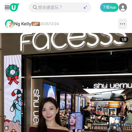
下載App
Ng Kelly
2025/12/24
1
/
8
Next