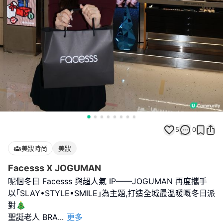
5
0
美妝時尚
美妝
Facesss X JOGUMAN
呢個冬日 Facesss 與超人氣 IP——JOGUMAN 再度攜手
以｢SLAY•STYLE•SMILE｣為主題,打造全城最溫暖嘅冬日派
對🎄
聖誕老人 BRA
...
更多