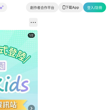
下載App
創作者合作平台
登入/註冊
1
/
2
即睇更多社