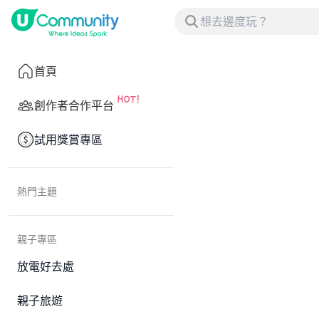
首頁
創作者合作平台
試用獎賞專區
熱門主題
親子專區
放電好去處
親子旅遊