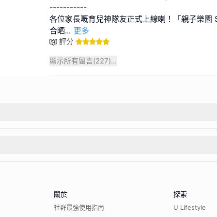
-----------
各位家長嘅育兒神隊友正式上線喇！「親子樂園 Sma
合晒
...
更多
評分
顯示所有留言(
227
)...
關於
探索
社群最強使用指南
U Lifestyle