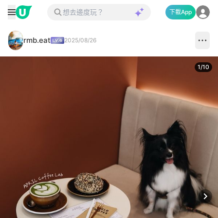
下載App
rmb.eat
2025/08/26
1
/
10
Next