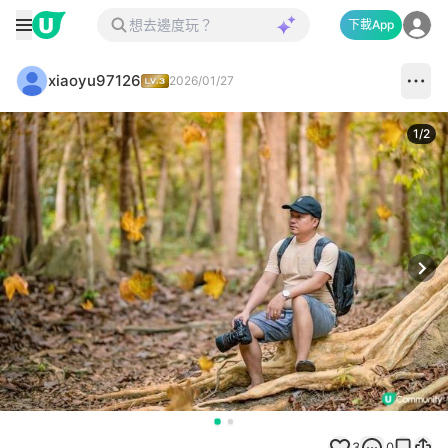
下載App
xiaoyu97126
2026/01/27
1
/
2
Next
3
0