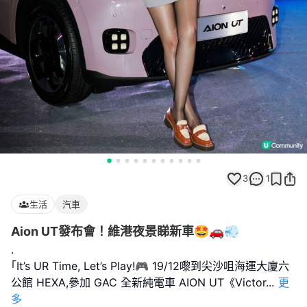
3
1
生活
汽車
Aion UT發布會！維港夜景睇新車🤩🚗💨
.
｢It’s UR Time, Let’s Play!🎮 19/12嚟到尖沙咀海運大廈六
公館 HEXA,參加 GAC 全新純電車 AION UT《Victor
...
更
多