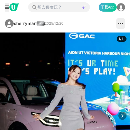
下載App
sherryman
2025/12/20
1
/
11
Next