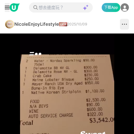
下載App
NicoleEnjoyLifestyle
2025/10/09