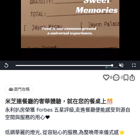
Loaded
:
Replay
Unmute
Full
100.00%
8
0
澳門攻略
米芝連餐廳的奢華體驗，就在您的餐桌上🎊
永利扒房榮獲 Forbes 五星評級,走進餐廳便能感受到源自
空間與服務的用心❤️
低調華麗的燈光､從容貼心的服務,為整晚帶來儀式感⭐️