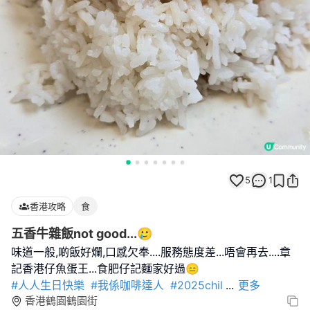
5
1
香港攻略
食
五香牛雜飯not good...🥲
味道一般,啲飯好爛,口感欠奉....服務態度差...唔會再去....章
#人人生日快樂
#我係咖啡達人
#2025chil
...
更多
香港鶴園鶴園街