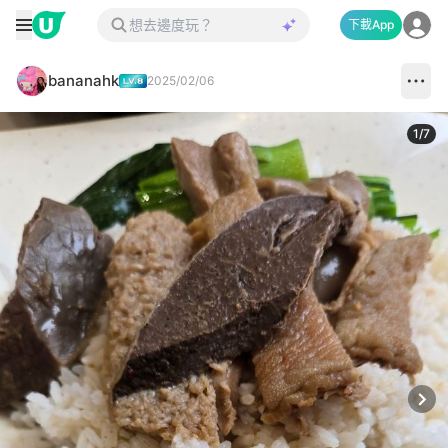
下載App
bananahk
2025/02/06
1
/
7
Next