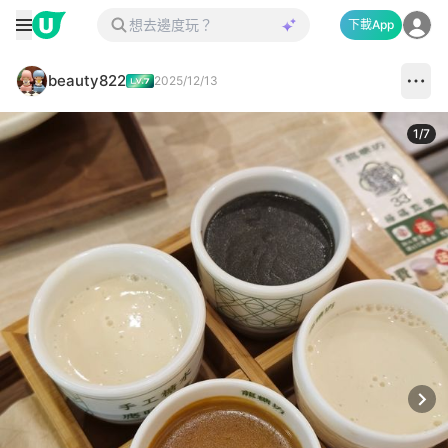
下載App
beauty822
2025/12/13
1
/
7
Next