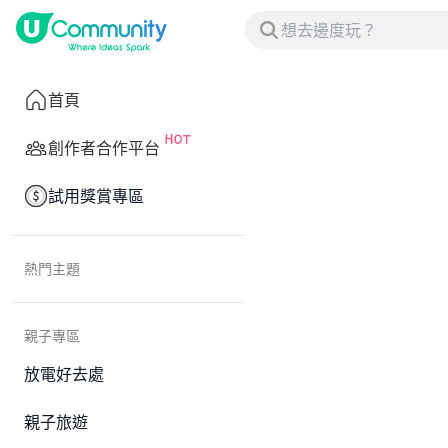
首頁
創作者合作平台
試用獎賞專區
熱門主題
親子專區
放電好去處
親子旅遊