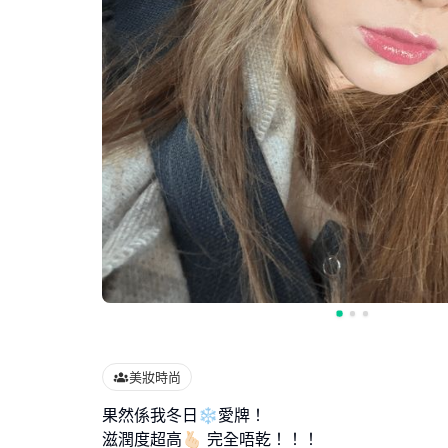
美妝時尚
果然係我冬日❄️愛牌！
滋潤度超高🫰🏻 完全唔乾！！！