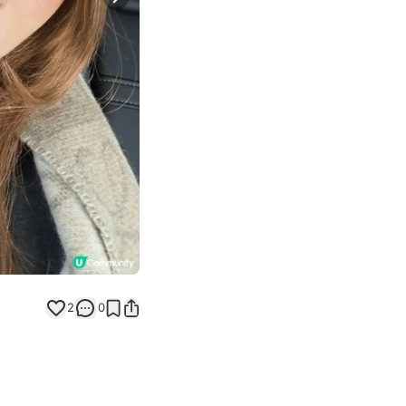
Next slide
2
0