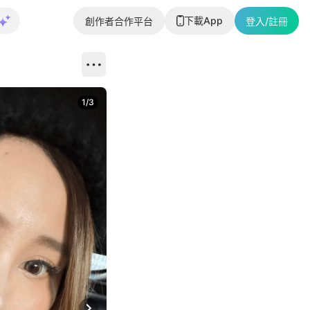
下載App
創作者合作平台
登入/註冊
1
/
3