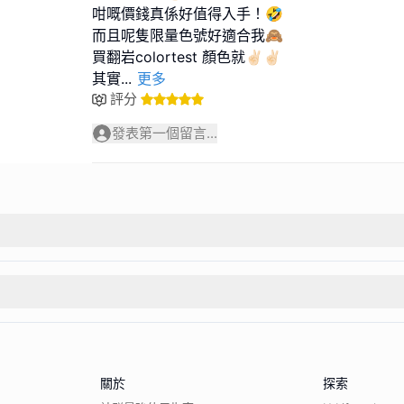
咁嘅價錢真係好值得入手！🤣
而且呢隻限量色號好適合我🙈
買翻岩colortest 顏色就✌🏻✌🏻
其實
...
更多
評分
發表第一個留言...
關於
探索