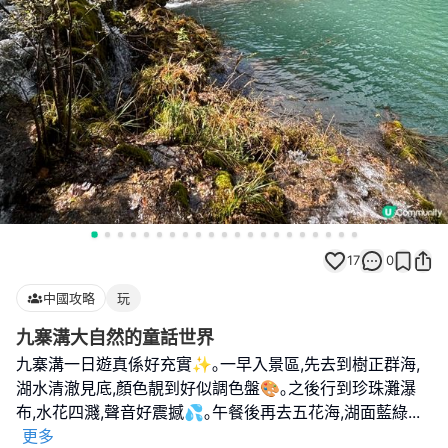
17
0
中國攻略
玩
九寨溝大自然的童話世界
九寨溝一日遊真係好充實✨｡一早入景區,先去到樹正群海,
湖水清澈見底,顏色靚到好似調色盤🎨｡之後行到珍珠灘瀑
布,水花四濺,聲音好震撼💦｡午餐後再去五花海,湖面藍綠
...
更多