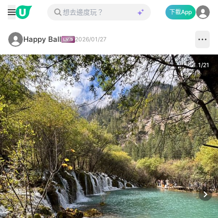
下載App
Happy Ball
2026/01/27
1
/
21
Next