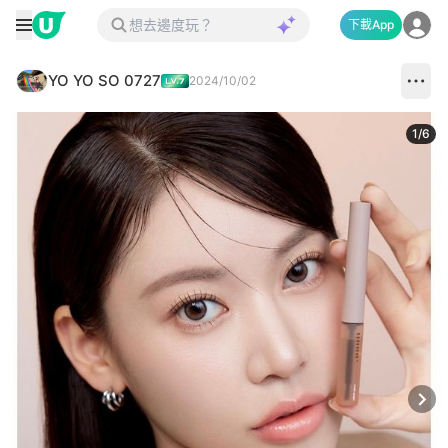
下載App
YO YO SO 0727
2024/10/02
1
/
6
Next