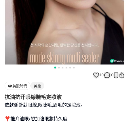
10
0
美妝時尚
美妝
抗油抗汗眼線睫毛定妝液
依款係針對眼線,眼睫毛,眉毛的定妝液｡
❣️推介油眼/想加強眼妝持久度