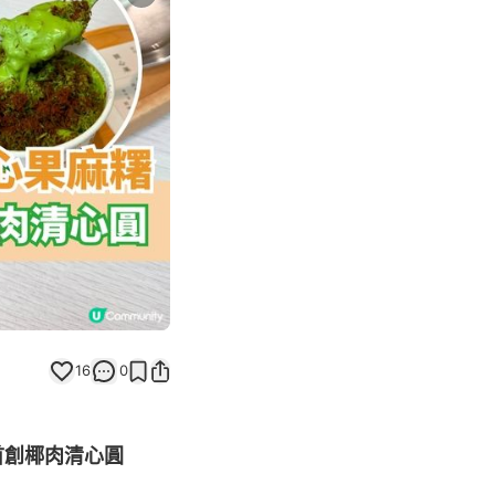
Next slide
返回帖文
16
0
配首創椰肉清心圓