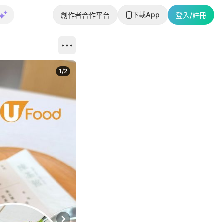
下載App
創作者合作平台
登入/註冊
1
/
2
即睇更多社