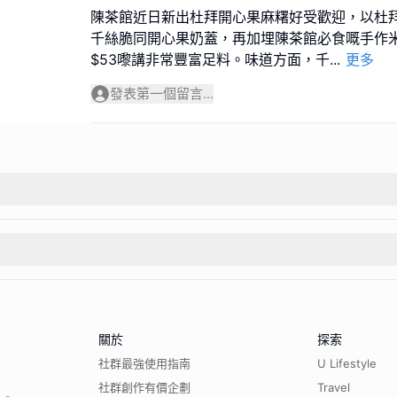
陳茶館近日新出杜拜開心果麻糬好受歡迎，以杜
千絲脆同開心果奶蓋，再加埋陳茶館必食嘅手作
$53嚟講非常豐富足料。味道方面，千
...
更多
發表第一個留言...
關於
探索
社群最強使用指南
U Lifestyle
社群創作有價企劃
Travel