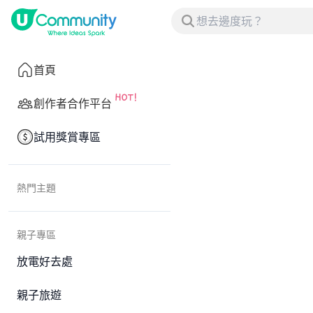
首頁
創作者合作平台
試用獎賞專區
熱門主題
親子專區
放電好去處
親子旅遊