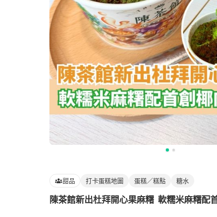
甜品
打卡蛋糕地圖
蛋糕／糕點
糖水
陳茶館新出杜拜開心果麻糬 軟糯米麻糬