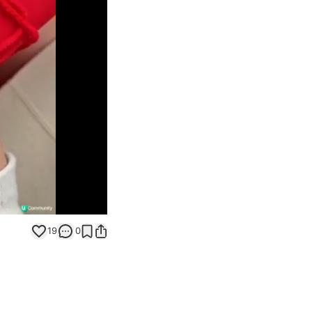
Unmute
19
0