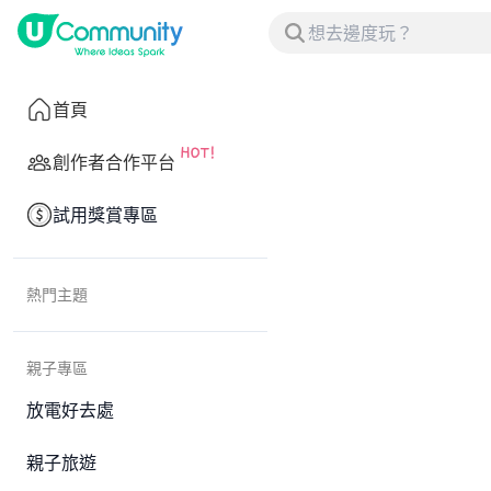
首頁
創作者合作平台
試用獎賞專區
熱門主題
親子專區
放電好去處
親子旅遊