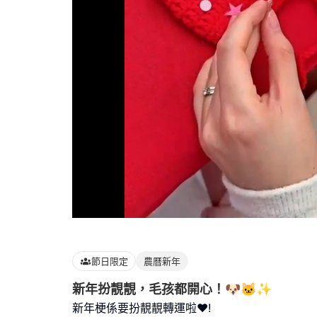
Loaded
:
100.00%
節日限定
農曆新年
新年扮靚靚，毛孩都開心！🐶🐱✨
新年梗係要扮靚靚轉運啦❤️!