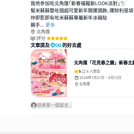
我地參加咗北角匯｢新春福寵新LOOK派對｣🐩
幫米蘇蘇整咗個超可愛新年開運頭飾､運財利是袋
仲即影即有咗米蘇蘇專屬新年冰箱貼
親手
...
更多
北角匯
評分
文章提及
的好去處
北角匯「花見春之園」新春主
5
6
人想去
2026年1月21日 - 3月12日
北角匯
發表第一個留言...