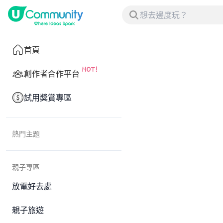
首頁
創作者合作平台
試用獎賞專區
熱門主題
親子專區
放電好去處
親子旅遊