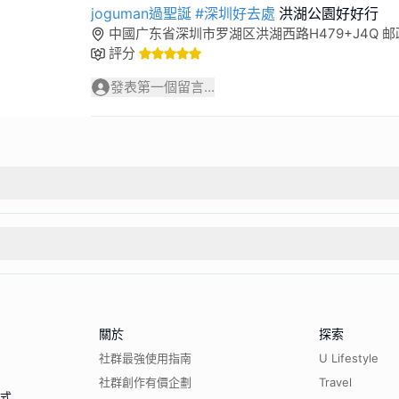
joguman過聖誕
#深圳好去處
洪湖公園好好行
中國广东省深圳市罗湖区洪湖西路H479+J4Q 邮政编
評分
發表第一個留言...
關於
探索
社群最強使用指南
U Lifestyle
社群創作有價企劃
Travel
程式