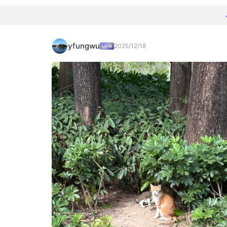
yfungwu
2025/12/18