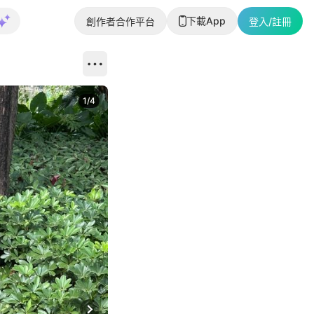
下載App
創作者合作平台
登入/註冊
1
/
4