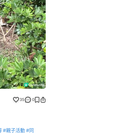
Next slide
35
0
得
#親子活動
#同