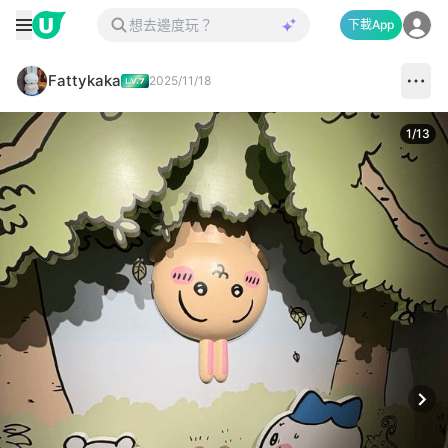
下載App
Fattykaka
2025/11/18
1
/
13
Next