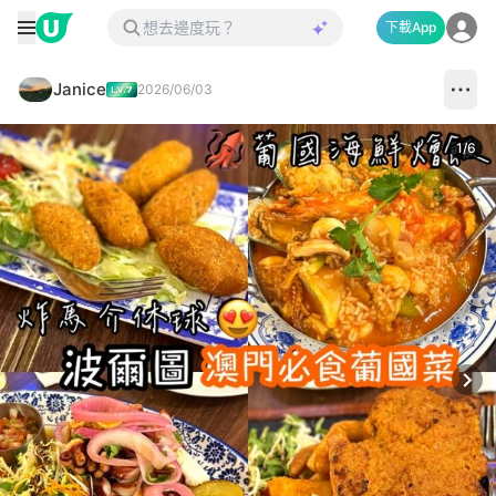
下載App
Janice
2026/06/03
1
/
6
Next