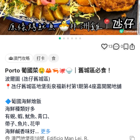
13
0
澳門攻略
打卡
食
Porto 葡國菜🤤🦀🦐🐙🍚｜舊城區必食！
波爾圖 (氹仔舊城區)
📍氹仔舊城區地堡街泉福新村第1期第4座嘉開閣地舖
🔷葡國海鮮燴飯
海鮮種類好多
有蜆､蝦､魷魚､青口､
帶子､魚片､花甲
海鮮鹹香味好
...
更多
澳門地堡街18號, Edificio Man Lei, R.