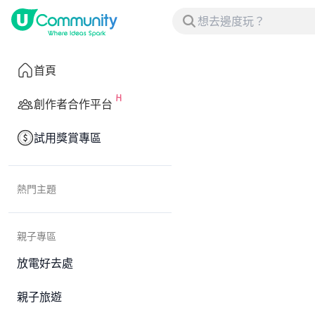
首頁
創作者合作平台
試用獎賞專區
熱門主題
親子專區
放電好去處
親子旅遊