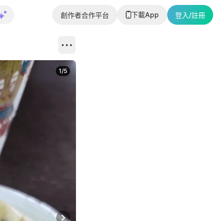
下載App
創作者合作平台
登入/註冊
1
/
5