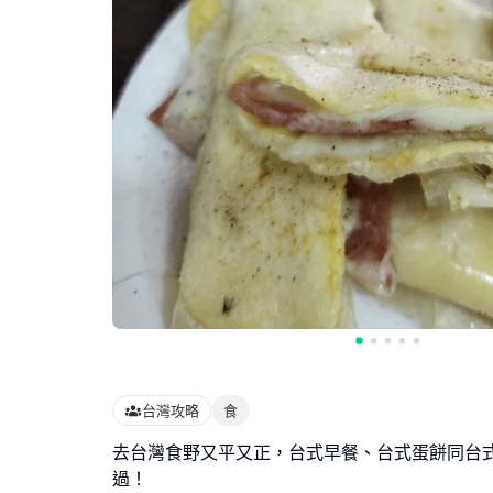
台灣攻略
食
去台灣食野又平又正，台式早餐、台式蛋餅同台