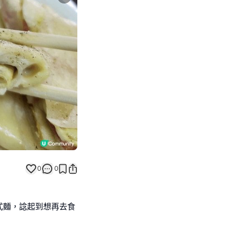
Next slide
0
0
式麵，諗起到想再去食