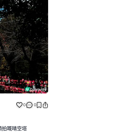
Next slide
0
0