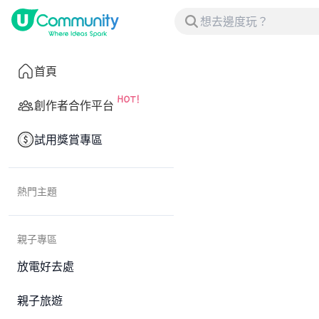
首頁
創作者合作平台
試用獎賞專區
熱門主題
親子專區
放電好去處
親子旅遊