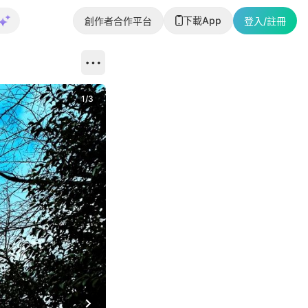
下載App
創作者合作平台
登入/註冊
1
/
3