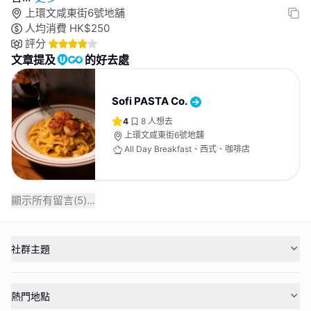
上環文咸東街6號地舖
人均消費
HK$
250
評分
文章提及
的好去處
Sofi PASTA Co.
4
8
人想去
上環文咸東街6號地舖
All Day Breakfast、西式、咖啡店
顯示所有留言(
5
)...
社群主題
熱門地點