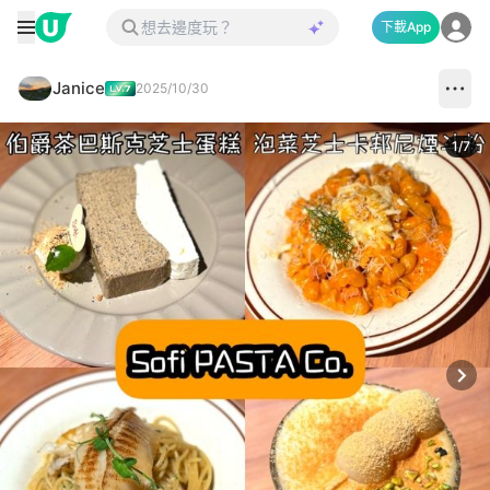
下載App
Janice
2025/10/30
1
/
7
Next