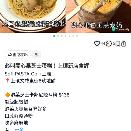
44
5
香港攻略
食
必叫開心果芝士蛋糕！上環新店食評
Sofi PASTA Co. (上環)
📍上環文咸東街6號地舖
🔶泡菜芝士卡邦尼煙斗粉 $138
超級超級鹹
泡菜火腿量吾算好多
口感好似通粉
味道麻麻地
吾
...
更多