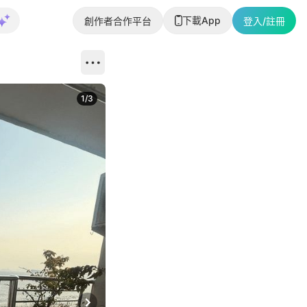
下載App
創作者合作平台
登入/註冊
1
/
3