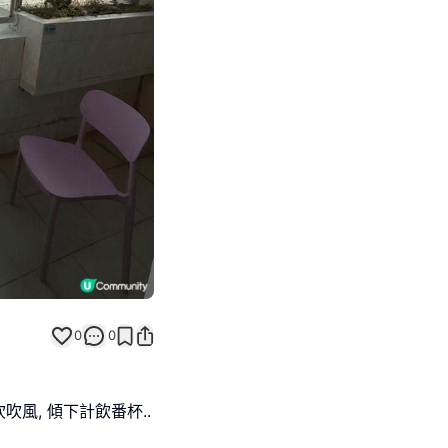
Next slide
0
0
風, 傾下計飲番杯..