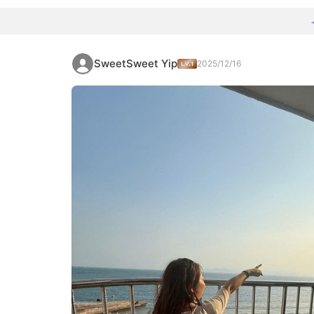
SweetSweet Yip
2025/12/16