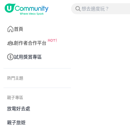
首頁
創作者合作平台
試用獎賞專區
熱門主題
親子專區
放電好去處
親子旅遊