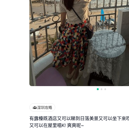
深圳攻略
有露檯既酒店又可以睇到日落美景又可以坐下來吹吹