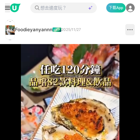
下載App
Foodieyanyannn
2025/11/27