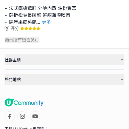
⌁ 法式鐵板鵝肝 外酥內嫩 油份豐富
⌁ 鮮拆松葉長腳蟹 鮮甜兼啖啖肉
⌁ 陳年果皮蒸鮑
...
更多
評分
顯示所有留言(
6
)...
社群主題
熱門地點
下載 U Lifestyle應用程式