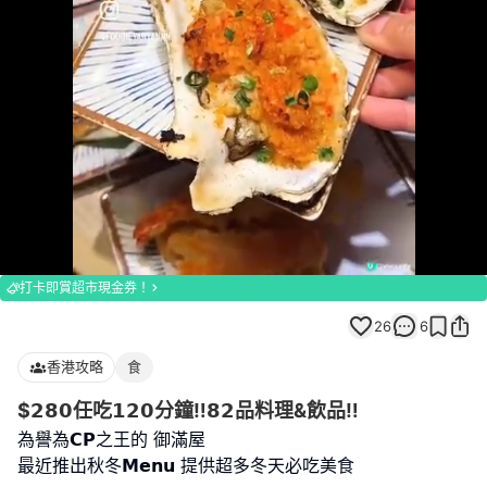
Loaded
:
Unmute
100.00%
打卡即賞超市現金券！
26
6
香港攻略
食
$𝟮𝟴𝟬任吃𝟭𝟮𝟬分鐘‼️𝟴𝟮品料理&飲品‼️
為譽為𝗖𝗣之王的 御滿屋
最近推出秋冬𝗠𝗲𝗻𝘂 提供超多冬天必吃美食