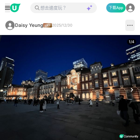
下載App
Daisy Yeung
2025/12/30
1
/
4
Next