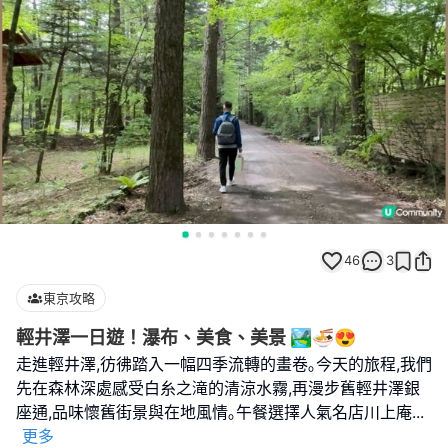
46
3
東京攻略
輕井澤一日遊！瀑布、美食、美景 🏞️🍜😍
走進輕井澤,彷彿踏入一幅四季流轉的畫卷｡今天的旅程,我們
先在森林深處感受白糸之滝的清涼水霧,再漫步舊輕井澤銀
座通,品味懷舊街景與在地風情｡午餐選擇人氣名店川上庵
...
更多