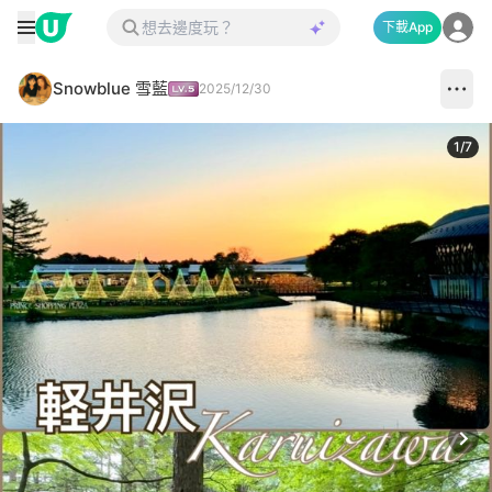
下載App
Snowblue 雪藍
2025/12/30
1
/
7
Next