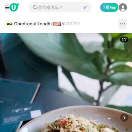
下載App
Goodtoeat.foodhk
2025/12/19
1
/
7
Next