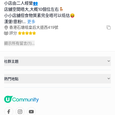
小店由二人經營👥
店舖空間唔大,大概10個位左右🪑
小小店舖但食物質素完全唔可以低估😝
漢堡!意粉!
...
更多
香港石塘咀皇后大道西419號
評分
顯示所有留言(
1
)...
社群主題
熱門地點