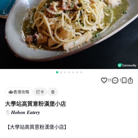
11
1
香港攻略
打卡
食
大學站高質意粉漢堡小店
🍴𝑯𝒐𝒉𝒐𝒏 𝑬𝒂𝒕𝒆𝒓𝒚
【大學站高質意粉漢堡小店】