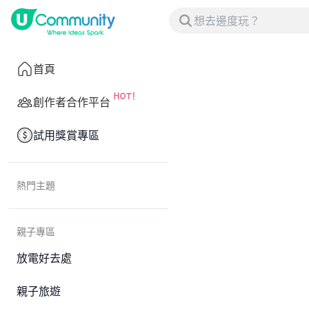
首頁
創作者合作平台
試用獎賞專區
熱門主題
親子專區
放電好去處
親子旅遊