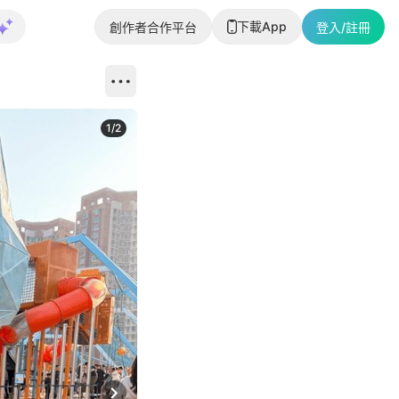
下載App
創作者合作平台
登入/註冊
1
/
2
即睇更多社