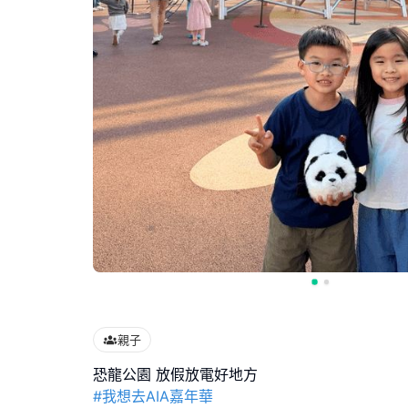
親子
#我想去AIA嘉年華