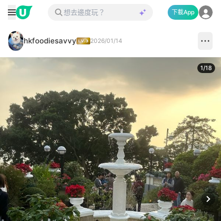
下載App
hkfoodiesavvy
2026/01/14
1
/
18
Next