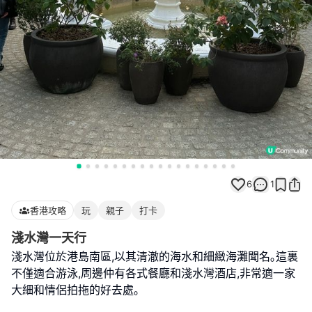
6
1
香港攻略
玩
親子
打卡
淺水灣一天行
淺水灣位於港島南區,以其清澈的海水和細緻海灘聞名｡這裏
不僅適合游泳,周邊仲有各式餐廳和淺水灣酒店,非常適一家
大細和情侶拍拖的好去處｡