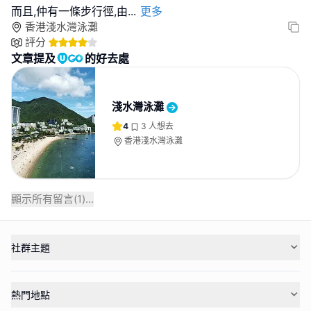
而且,仲有一條步行徑,由
...
更多
香港淺水灣泳灘
評分
文章提及
的好去處
淺水灣泳灘
4
3
人想去
香港淺水灣泳灘
顯示所有留言(
1
)...
社群主題
熱門地點