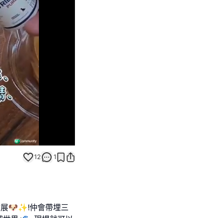
Unmute
12
1
寵物展🐶✨!仲會帶埋三