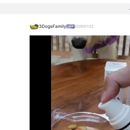
3DogsFamily
2026/01/22