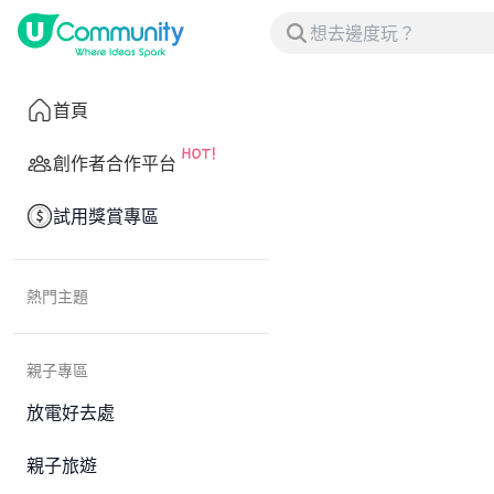
首頁
創作者合作平台
試用獎賞專區
熱門主題
親子專區
放電好去處
親子旅遊