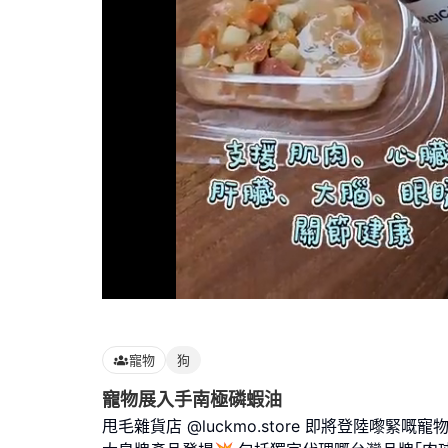
Loaded
:
100.00%
寵物
狗
寵物展入手南極磷蝦油
⁠甩毛雜貨店 @luckmo.store 即將登陸嚟緊嘅