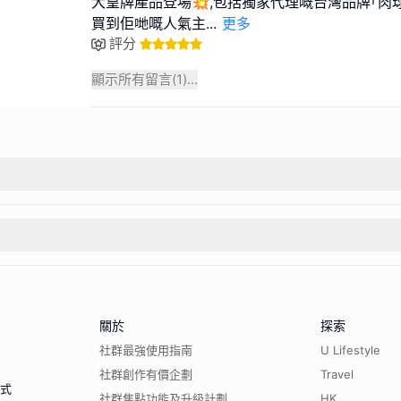
大皇牌產品登場💥,包括獨家代理嘅台灣品牌｢肉球
買到佢哋嘅人氣主
...
更多
評分
顯示所有留言(
1
)...
關於
探索
社群最強使用指南
U Lifestyle
社群創作有價企劃
Travel
程式
社群焦點功能及升級計劃
HK