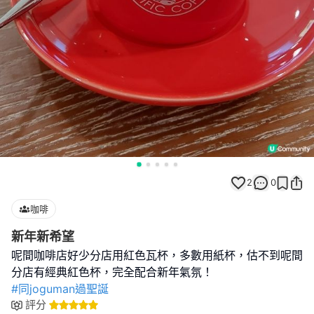
2
0
咖啡
新年新希望
呢間咖啡店好少分店用紅色瓦杯，多數用紙杯，估不到呢間
#同joguman過聖誕
評分