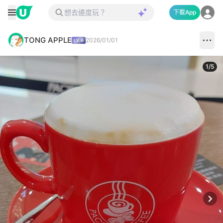
下載App
TONG APPLE
2026/01/01
1
/
5
Next