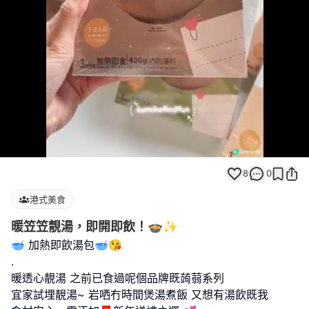
Loaded
:
Unmute
100.00%
8
0
港式美食
暖笠笠靚湯，即開即飲！🍲✨
🥣 加熱即飲湯包🥣😘
.
暖透心靚湯 之前已食過呢個品牌既蒟蒻系列
宜家試埋靚湯~ 岩哂冇時間煲湯煮飯 又想有湯飲既我