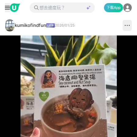
下載App
kumikofindfun
2026/01/25