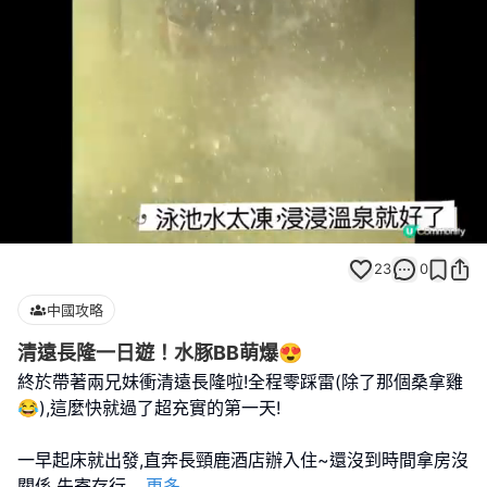
Loaded
:
Unmute
98.36%
23
0
中國攻略
清遠長隆一日遊！水豚BB萌爆😍
終於帶著兩兄妹衝清遠長隆啦!全程零踩雷(除了那個桑拿雞
😂),這麼快就過了超充實的第一天!
一早起床就出發,直奔長頸鹿酒店辦入住~還沒到時間拿房沒
關係,先寄存行
...
更多