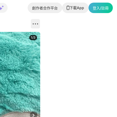
下載App
創作者合作平台
登入/註冊
1
/
3