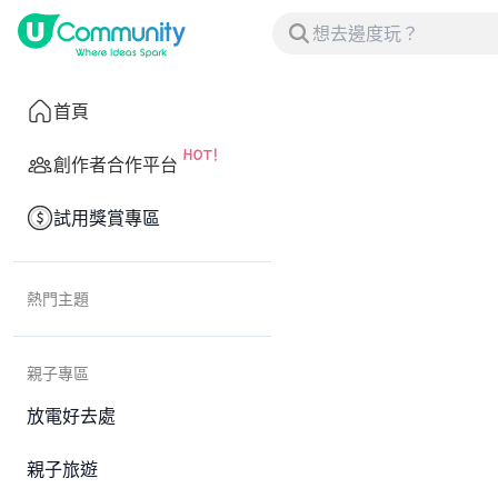
首頁
創作者合作平台
試用獎賞專區
熱門主題
親子專區
放電好去處
親子旅遊