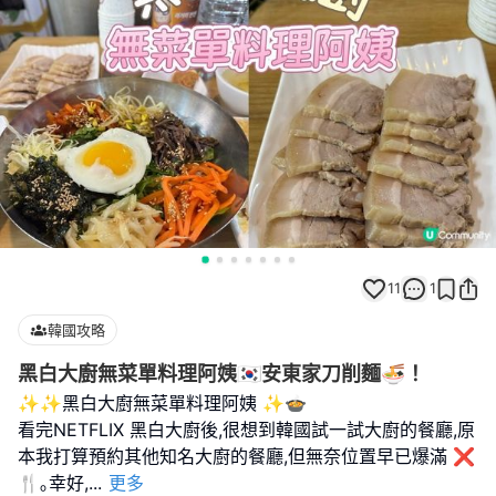
11
1
韓國攻略
黑白大廚無菜單料理阿姨🇰🇷安東家刀削麵🍜！
✨✨黑白大廚無菜單料理阿姨 ✨🍲
看完NETFLIX 黑白大廚後,很想到韓國試一試大廚的餐廳,原
本我打算預約其他知名大廚的餐廳,但無奈位置早已爆滿 ❌
🍴｡幸好,
...
更多