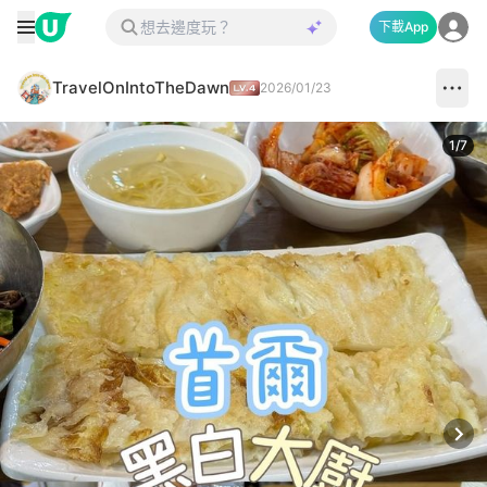
下載App
TravelOnIntoTheDawn
2026/01/23
1
/
7
Next