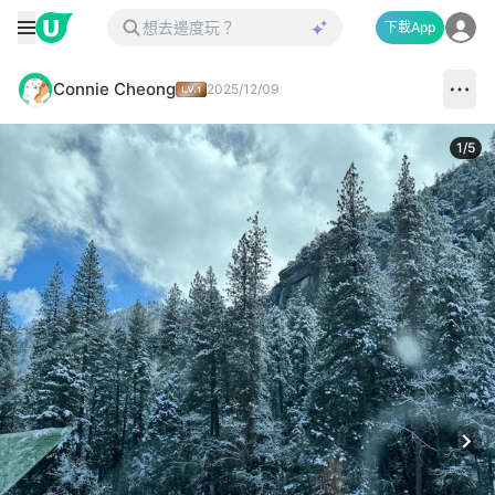
下載App
Connie Cheong
2025/12/09
1
/
5
Next