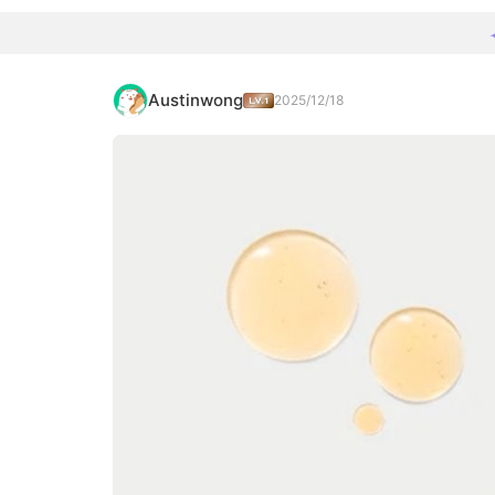
Austinwong
2025/12/18