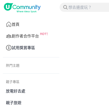
首頁
創作者合作平台
試用獎賞專區
熱門主題
親子專區
放電好去處
親子旅遊