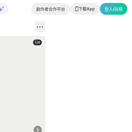
下載App
創作者合作平台
登入/註冊
1
/
4