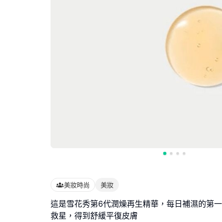
美妝時尚
美妝
這是雪花秀第6代潤燥再生精華，每日補濕的第