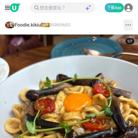
下載App
Foodie.kikiu
2026/06/02
1
/
7
Next