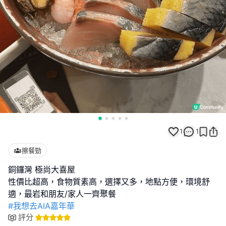
1
1
擦餐勁
銅鑼灣 極尚大喜屋
性價比超高，食物質素高，選擇又多，地點方便，環境舒
#我想去AIA嘉年華
評分