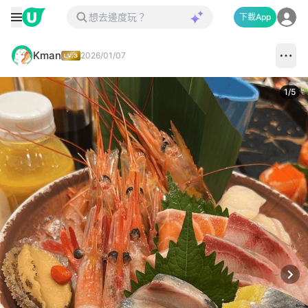
下載App
Kman
2026/01/07
1
/
5
Next