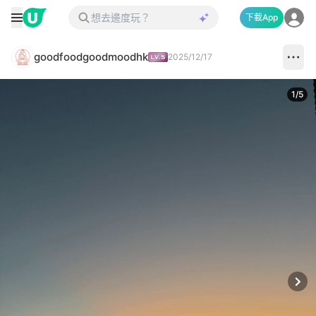
下載App
goodfoodgoodmoodhk
2025/12/17
1
/
5
Next