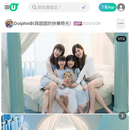
下載App
DolphinB(與囡囡的快樂時光）
2025/12/28
1
/
13
Next