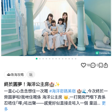
18
0
珠海攻略
玩
終於圓夢！海洋公主房🏰✨
一直心心念念想住一次嘅
#海洋密碼美宿
🏰🌊,今次終於一
齊圓夢啦!我哋住嘅係 海洋公主房 👑,一打開房門嗰下真係
忍唔住｢嘩｣咗出聲——感覺好似直接走咗入一個 童話
...
更
多