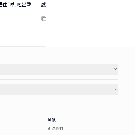
唔住｢嘩｣咗出聲——感
其他
關於我們