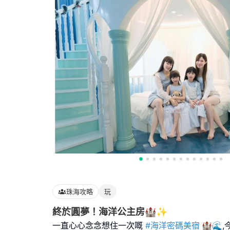
珠海攻略
玩
終於圓夢！海洋公主房🏰✨
一直心心念念想住一次嘅
#海洋密碼美宿
🏰🌊