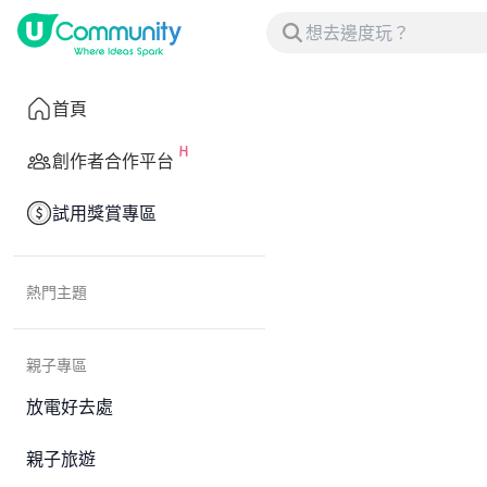
首頁
創作者合作平台
試用獎賞專區
熱門主題
親子專區
放電好去處
親子旅遊