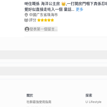
哋住嘅係 海洋公主房 👑,一打開房門嗰下真係忍
覺好似直接走咗入一個 童話
...
更多
中國广东省珠海市
評分
發表第一個留言...
關於
探索
社群最強使用指南
U Lifestyle