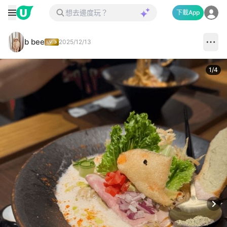
下載App
b bee
2025/12/13
1
/
4
Next