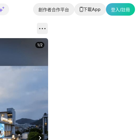
下載App
創作者合作平台
登入/註冊
1
/
2
即睇更多社