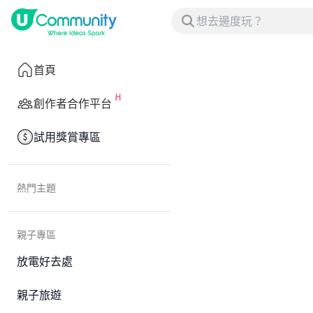
首頁
創作者合作平台
試用獎賞專區
熱門主題
親子專區
放電好去處
親子旅遊