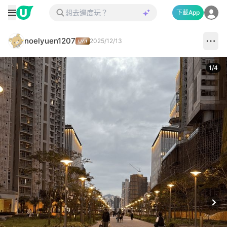
下載App
noelyuen1207
2025/12/13
1
/
4
Next