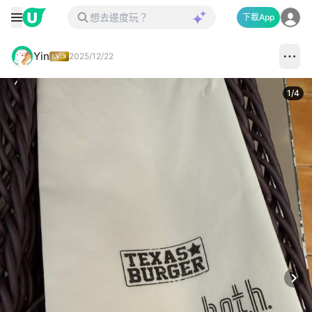
下載App
Yin
2025/12/22
1
/
4
Next