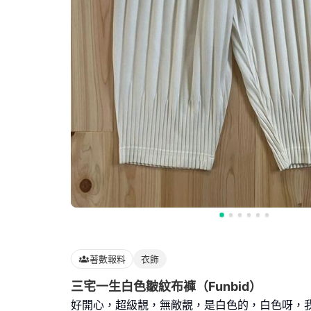
著數報料
衣飾
三宅一生白色皺紋布褲（Funbid）
好開心，超級靚，無敵靚，是白色的，白色呀，