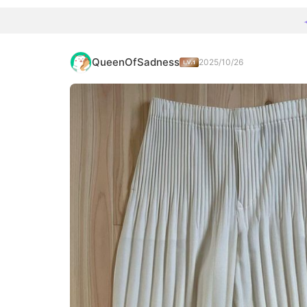
QueenOfSadness
2025/10/26