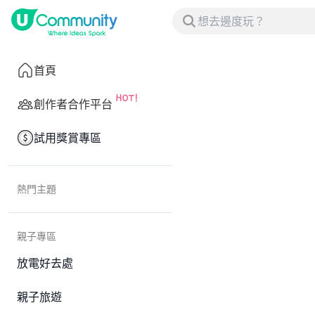
首頁
創作者合作平台
試用獎賞專區
熱門主題
親子專區
放電好去處
親子旅遊