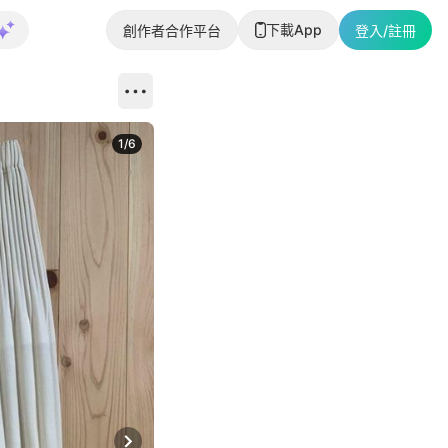
下載App
創作者合作平台
登入/註冊
1
/
6