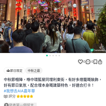
0
0
節日限定
中秋之最
中秋節嗰陣，喺中環藍屋同埋利東街，有好多燈籠嘅裝飾，
#我想去AIA嘉年華
評分
發表第一個留言...