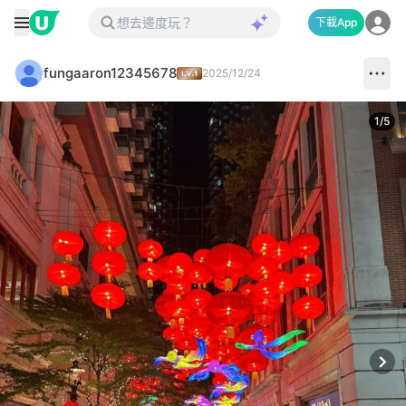
下載App
fungaaron12345678
2025/12/24
1
/
5
Next