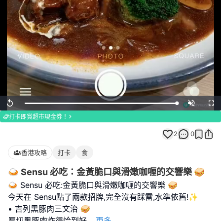
Loaded
:
Replay
Unmute
Full
100.00%
打卡即賞超市現金券！
2
0
香港攻略
打卡
食
🍛 Sensu 必吃：金黃脆口與滑嫩咖喱的交響樂 🥪
🍛 Sensu 必吃:金黃脆口與滑嫩咖喱的交響樂 🥪
今天在 Sensu點了兩款招牌,完全沒有踩雷,水準依舊!✨
• 吉列黑豚肉三文治 🥪
厚切黑豚肉炸得恰到好
...
更多