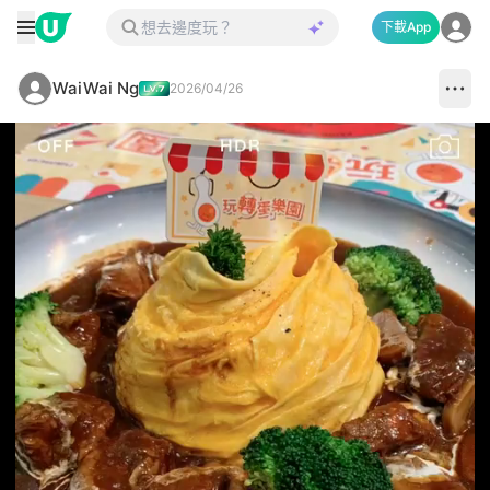
下載App
WaiWai Ng
2026/04/26