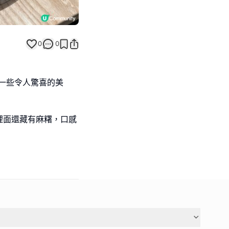
0
0
了一些令人驚喜的美
裡面還藏有麻糬，口感