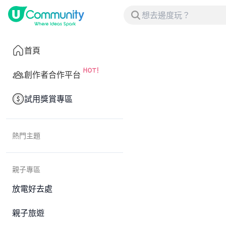
首頁
創作者合作平台
試用獎賞專區
熱門主題
親子專區
放電好去處
親子旅遊