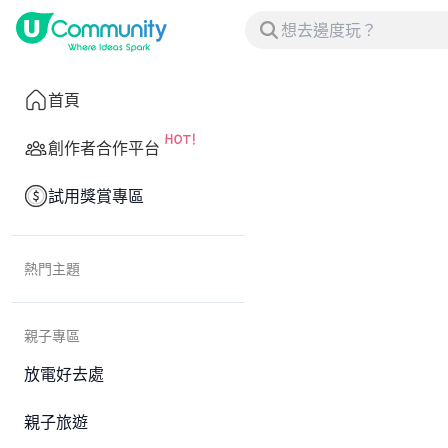
首頁
創作者合作平台
試用獎賞專區
熱門主題
親子專區
放電好去處
親子旅遊