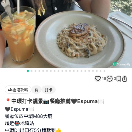
46
3
香港攻略
食
打卡
📍中環打卡靚景📷餐廳推薦🖤Espuma🍽️
🖤Espuma🍽️
餐廳位於中環M88大廈
超近🚇地鐵站
中環D1出口行5分鐘就到👍