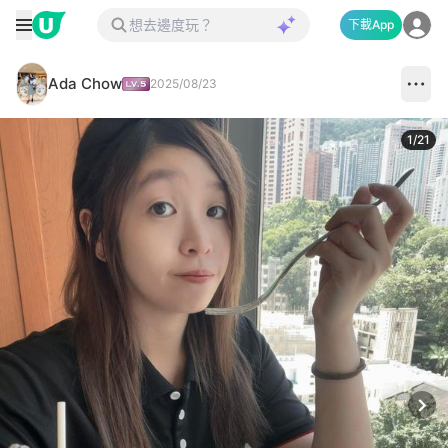
下載App
Ada Chow
2025/08/23
1
/
21
Next