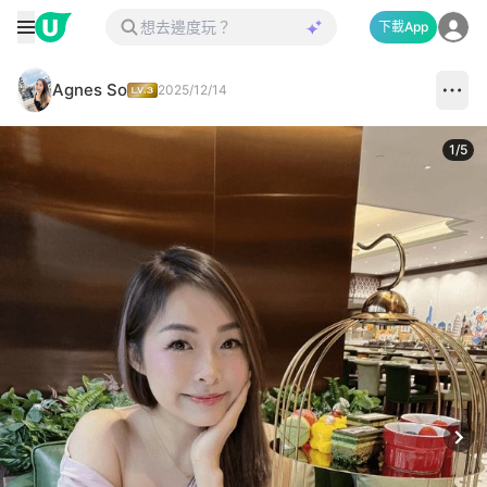
下載App
Agnes So
2025/12/14
1
/
5
Next