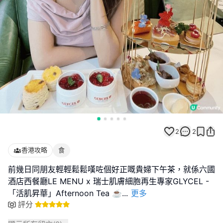
2
2
香港攻略
食
前幾日同朋友輕輕鬆鬆嘆咗個好正嘅貴婦下午茶，就係六國
酒店西餐廳LE MENU x 瑞士肌膚細胞再生專家GLYCEL -
「活肌昇華」Afternoon Tea ☕
...
更多
評分